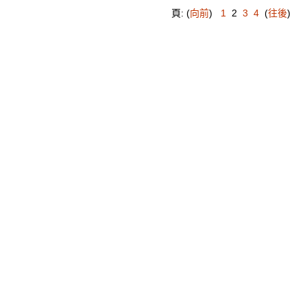
頁: (
向前
)
1
2
3
4
(
往後
)