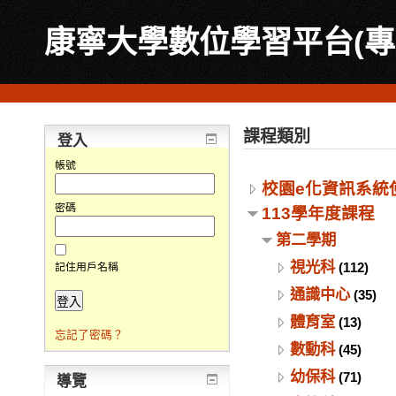
康寧大學數位學習平台(專
課程類別
登入
帳號
校園e化資訊系統
密碼
113學年度課程
第二學期
視光科
(112)
記住用戶名稱
通識中心
(35)
體育室
(13)
忘記了密碼？
數動科
(45)
幼保科
(71)
導覽