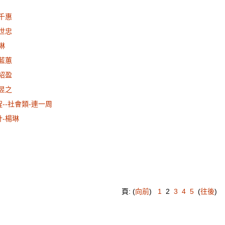
徐千惠
許世忠
琳
武藍蕙
張紹盈
王昱之
程--社會類-連一周
計-楊琳
頁: (
向前
)
1
2
3
4
5
(
往後
)