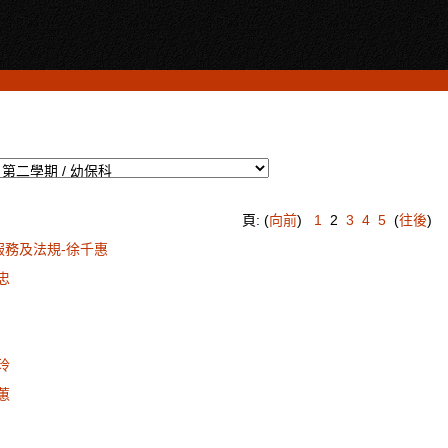
頁: (
向前
)
1
2
3
4
5
(
往後
)
服務及法規-徐千惠
忠
玲
蕙