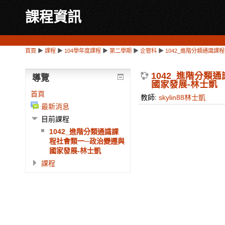
課程資訊
首頁
▶
課程
▶
104學年度課程
▶
第二學期
▶
企管科
▶
1042_進階分類通識課
1042_進階分類
導覽
國家發展-林士凱
首頁
教師:
skylin88林士凱
最新消息
目前課程
1042_進階分類通識課
程社會類一─政治變遷與
國家發展-林士凱
課程