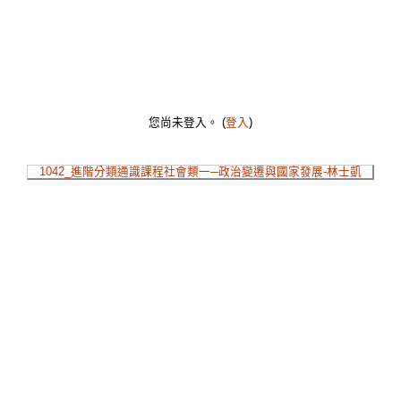
您尚未登入。 (
登入
)
1042_進階分類通識課程社會類一─政治變遷與國家發展-林士凱