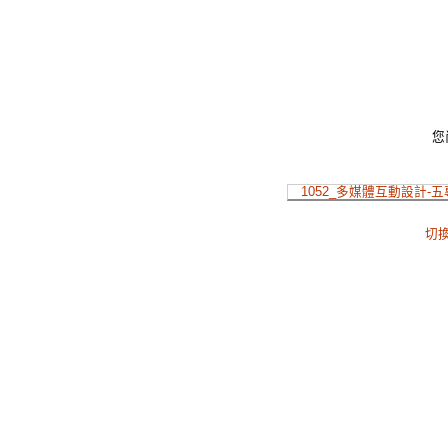
您
1052_多媒體互動設計-五
切