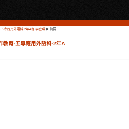
育-五專應用外語科-2年A班-李金瑛
▶
摘要
勞作教育-五專應用外語科-2年A