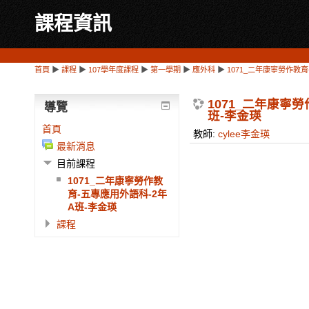
課程資訊
首頁
▶
課程
▶
107學年度課程
▶
第一學期
▶
應外科
▶
1071_二年康寧勞作教
1071_二年康寧
導覽
班-李金瑛
首頁
教師:
cylee李金瑛
最新消息
目前課程
1071_二年康寧勞作教
育-五專應用外語科-2年
A班-李金瑛
課程