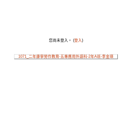
您尚未登入。 (
登入
)
1071_二年康寧勞作教育-五專應用外語科-2年A班-李金瑛