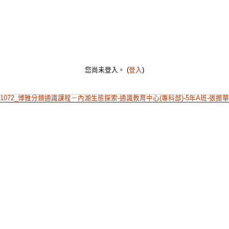
您尚未登入。 (
登入
)
1072_博雅分類通識課程－內湖生態探索-通識教育中心(專科部)-5年A班-張振華