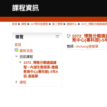
課程資訊
首頁
▶
課程
▶
107學年度課程
▶
第二學期
▶
通識中心
▶
1072_博雅分類通識
1072_博雅分類
導覽
育中心(專科部)-5
首頁
教師:
chchang張振華
最新消息
目前課程
1072_博雅分類通識課
程－內湖生態探索-通識
教育中心(專科部)-5年A
班-張振華
課程