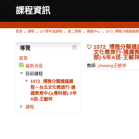
課程資訊
首頁
→
課程
→
107學年度課程
→
第二學期
→
通識中心
→
1072_博雅分類通識
1072_博雅分類
導覽
文化微旅行-通識
部)-5年A班-王毓
首頁
教師:
yhwang王毓祥
最新消息
目前課程
1072_博雅分類通識課
程－台北文化微旅行-通
識教育中心(專科部)-5年
A班-王毓祥
課程