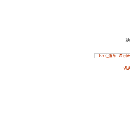
您
1072_體育─流行
切