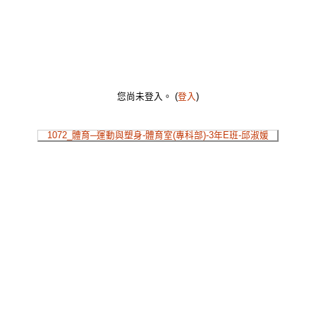
您尚未登入。 (
登入
)
1072_體育─運動與塑身-體育室(專科部)-3年E班-邱淑媛