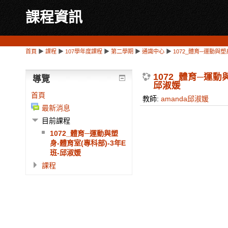
課程資訊
首頁
▶
課程
▶
107學年度課程
▶
第二學期
▶
通識中心
▶
1072_體育─運動與塑
1072_體育─運動
導覽
邱淑媛
首頁
教師:
amanda邱淑媛
最新消息
目前課程
1072_體育─運動與塑
身-體育室(專科部)-3年E
班-邱淑媛
課程