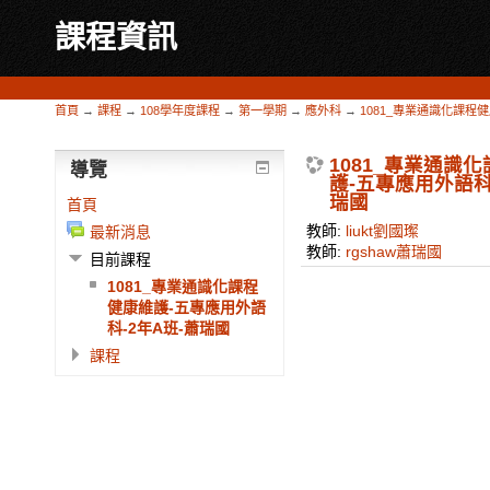
課程資訊
首頁
→
課程
→
108學年度課程
→
第一學期
→
應外科
→
1081_專業通識化課程
1081_專業通識
導覽
護-五專應用外語科
瑞國
首頁
教師:
liukt劉國璨
最新消息
教師:
rgshaw蕭瑞國
目前課程
1081_專業通識化課程
健康維護-五專應用外語
科-2年A班-蕭瑞國
課程