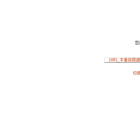
您
1081_字彙與閱
切