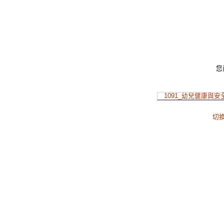
您
1091_幼兒健康與安
切