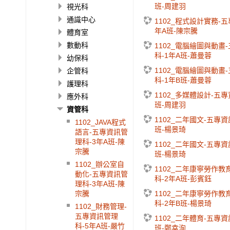
班-周建羽
視光科
通識中心
1102_程式設計實務-
年A班-陳宗騰
體育室
數動科
1102_電腦繪圖與動畫
科-1年A班-蕭曼蓉
幼保科
1102_電腦繪圖與動畫
企管科
科-1年B班-蕭曼蓉
護理科
1102_多媒體設計-五
應外科
班-周建羽
資管科
1102_二年國文-五專資
1102_JAVA程式
班-楊景琦
語言-五專資訊管
理科-3年A班-陳
1102_二年國文-五專資
宗騰
班-楊景琦
1102_辦公室自
1102_二年康寧勞作教
動化-五專資訊管
科-2年A班-彭賓鈺
理科-3年A班-陳
1102_二年康寧勞作教
宗騰
科-2年B班-楊景琦
1102_財務管理-
五專資訊管理
1102_二年體育-五專資
科-5年A班-嚴竹
班-鄭幸洵