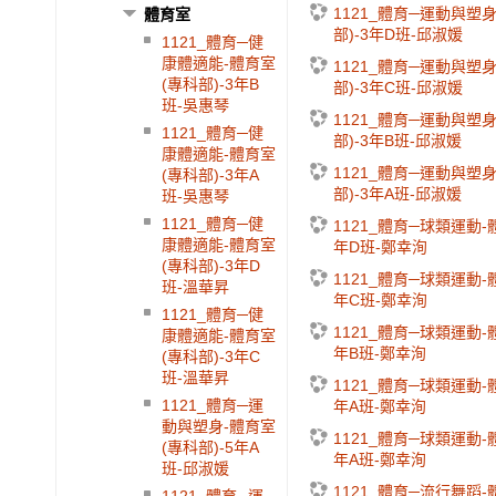
1121_體育─運動與塑
體育室
部)-3年D班-邱淑媛
1121_體育─健
康體適能-體育室
1121_體育─運動與塑
(專科部)-3年B
部)-3年C班-邱淑媛
班-吳惠琴
1121_體育─運動與塑
1121_體育─健
部)-3年B班-邱淑媛
康體適能-體育室
1121_體育─運動與塑
(專科部)-3年A
部)-3年A班-邱淑媛
班-吳惠琴
1121_體育─健
1121_體育─球類運動-
康體適能-體育室
年D班-鄭幸洵
(專科部)-3年D
1121_體育─球類運動-
班-溫華昇
年C班-鄭幸洵
1121_體育─健
1121_體育─球類運動-
康體適能-體育室
年B班-鄭幸洵
(專科部)-3年C
班-溫華昇
1121_體育─球類運動-
1121_體育─運
年A班-鄭幸洵
動與塑身-體育室
1121_體育─球類運動-
(專科部)-5年A
年A班-鄭幸洵
班-邱淑媛
1121_體育─流行舞蹈-