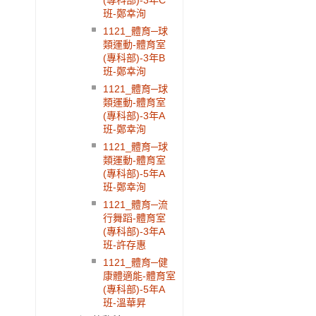
(專科部)-3年C
班-鄭幸洵
1121_體育─球
類運動-體育室
(專科部)-3年B
班-鄭幸洵
1121_體育─球
類運動-體育室
(專科部)-3年A
班-鄭幸洵
1121_體育─球
類運動-體育室
(專科部)-5年A
班-鄭幸洵
1121_體育─流
行舞蹈-體育室
(專科部)-3年A
班-許存惠
1121_體育─健
康體適能-體育室
(專科部)-5年A
班-溫華昇