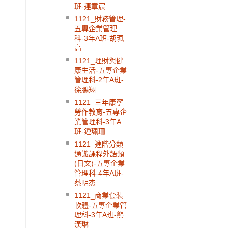
班-連章宸
1121_財務管理-
五專企業管理
科-3年A班-胡珮
高
1121_理財與健
康生活-五專企業
管理科-2年A班-
徐鵬翔
1121_三年康寧
勞作教育-五專企
業管理科-3年A
班-鍾珮珊
1121_進階分類
通識課程外語類
(日文)-五專企業
管理科-4年A班-
蔡明杰
1121_商業套裝
軟體-五專企業管
理科-3年A班-熊
漢琳