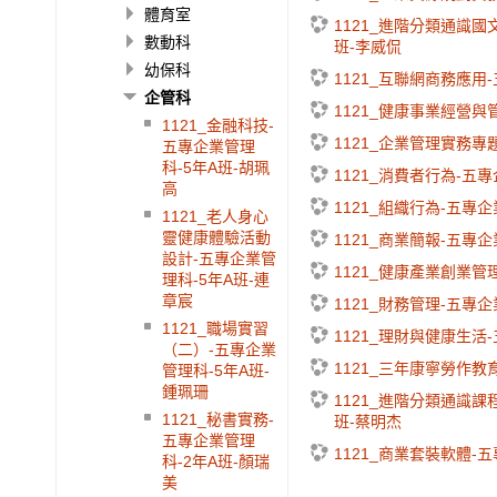
體育室
1121_進階分類通識國
數動科
班-李威侃
幼保科
1121_互聯網商務應用
企管科
1121_健康事業經營與
1121_金融科技-
1121_企業管理實務專
五專企業管理
科-5年A班-胡珮
1121_消費者行為-五
高
1121_組織行為-五專
1121_老人身心
靈健康體驗活動
1121_商業簡報-五專
設計-五專企業管
1121_健康產業創業管
理科-5年A班-連
章宸
1121_財務管理-五專
1121_職場實習
1121_理財與健康生活
（二）-五專企業
1121_三年康寧勞作教
管理科-5年A班-
鍾珮珊
1121_進階分類通識課
1121_秘書實務-
班-蔡明杰
五專企業管理
1121_商業套裝軟體-
科-2年A班-顏瑞
美