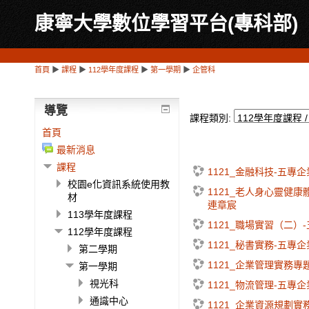
康寧大學數位學習平台(專科部)
首頁
▶
課程
▶
112學年度課程
▶
第一學期
▶
企管科
導覽
課程類別:
首頁
最新消息
課程
1121_金融科技-五專
校園e化資訊系統使用教
1121_老人身心靈健康
材
連章宸
113學年度課程
1121_職場實習（二）
112學年度課程
1121_秘書實務-五專
第二學期
1121_企業管理實務專
第一學期
視光科
1121_物流管理-五專
通識中心
1121_企業資源規劃實