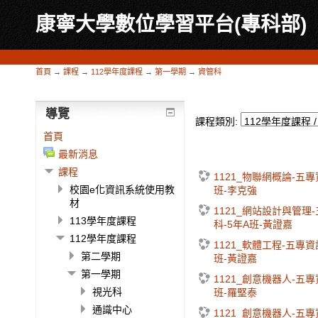
康寧大學數位學習平台(專科部)
首頁
→
課程
→
112學年度課程
→
第一學期
→
資管科
導覽
課程類別:
首頁
最新消息
課程
1121_物聯網概論-五
校園e化資訊系統使用教
班-李克強
材
1121_網站設計與管理
113學年度課程
科-5年A班-黃證嘉
112學年度課程
1121_軟體工程-五專資
第二學期
班-黃證嘉
第一學期
1121_創意機器人-五
視光科
班-羅堅泰
通識中心
1121_創意機器人-五