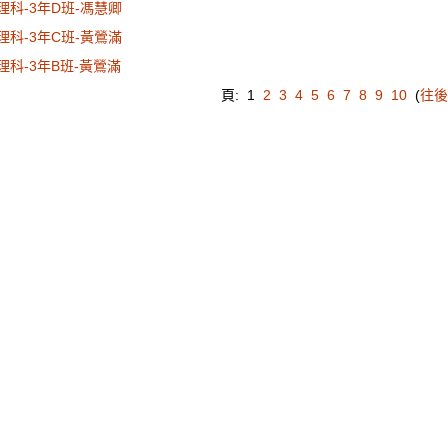
理科-3年D班-馮慧卿
理科-3年C班-黃鶯滿
理科-3年B班-黃鶯滿
頁:
1
2
3
4
5
6
7
8
9
10
(
往後