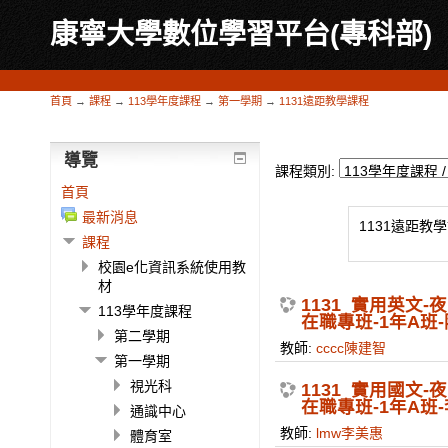
康寧大學數位學習平台(專科部)
首頁
→
課程
→
113學年度課程
→
第一學期
→
1131遠距教學課程
導覽
課程類別:
首頁
最新消息
1131遠距教
課程
校園e化資訊系統使用教
材
1131_實用英文
113學年度課程
在職專班-1年A班
第二學期
教師:
cccc陳建智
第一學期
視光科
1131_實用國文
在職專班-1年A班
通識中心
教師:
lmw李美惠
體育室