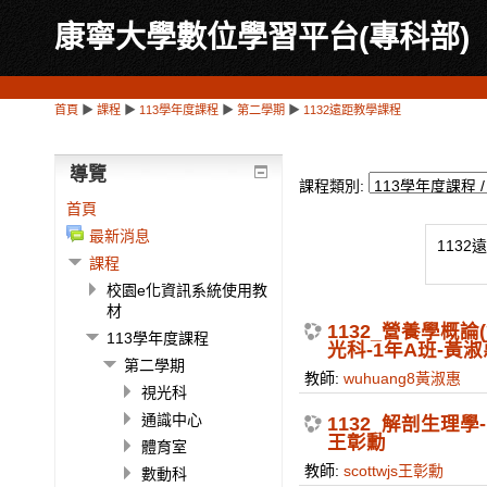
康寧大學數位學習平台(專科部)
首頁
▶
課程
▶
113學年度課程
▶
第二學期
▶
1132遠距教學課程
導覽
課程類別:
首頁
最新消息
113
課程
校園e化資訊系統使用教
材
1132_營養學概
113學年度課程
光科-1年A班-黃淑
第二學期
教師:
wuhuang8黃淑惠
視光科
通識中心
1132_解剖生理學
王彰勳
體育室
教師:
scottwjs王彰勳
數動科