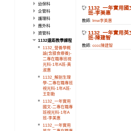
幼保科
1132_一年實用
企管科
班-李美惠
護理科
教師:
lmw李美惠
應外科
1132_一年實用
資管科
班-陳建智
1132遠距教學課程
教師:
cccc陳建智
1132_營養學概
論(含膳食療養)-
二專在職專班視
光科-1年A班-黃
淑惠
1132_解剖生理
學-二專在職專班
視光科-1年A班-
王彰勳
1132_一年實用
國文-二專在職專
班視光科-1年A
班-李美惠
1132_一年實用
英文-二專在職專