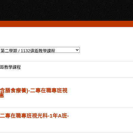
2遠距教學課程
論(含膳食療養)-二專在職專班視
惠
-二專在職專班視光科-1年A班-