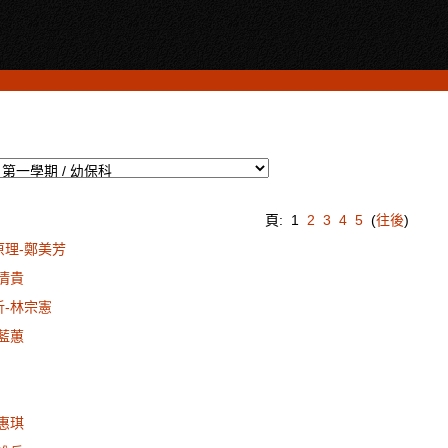
頁:
1
2
3
4
5
(
往後
)
原理-鄭美芳
楊清貴
析-林宗憲
武藍蕙
薛惠琪