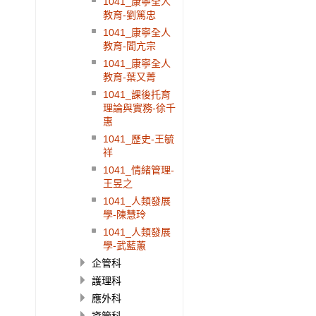
1041_康寧全人
教育-劉篤忠
1041_康寧全人
教育-閻亢宗
1041_康寧全人
教育-葉又菁
1041_課後托育
理論與實務-徐千
惠
1041_歷史-王毓
祥
1041_情緒管理-
王昱之
1041_人類發展
學-陳慧玲
1041_人類發展
學-武藍蕙
企管科
護理科
應外科