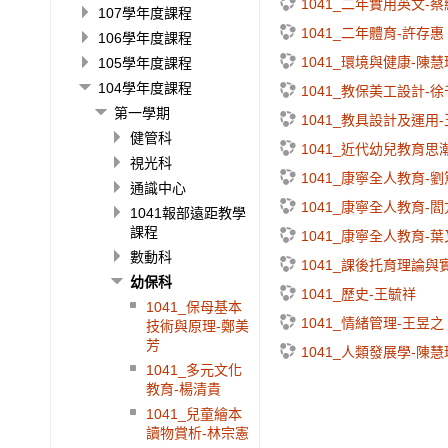
1041_二年實用英文-
107學年度課程
1041_二年體育-許存惠
106學年度課程
1041_環境與健康-陳慧
105學年度課程
104學年度課程
1041_教保美工設計-
第一學期
1041_教具設計及運用
健管科
1041_近代幼兒教育思
視光科
1041_康寧全人教育-
通識中心
1041_康寧全人教育-
1041報部遠距教學
課程
1041_康寧全人教育-
數動科
1041_課後托育理論與
幼保科
1041_歷史-王毓祥
1041_保母基本
1041_情緒管理-王昱之
技術與原理-鄭美
芳
1041_人類發展學-陳慧
1041_多元文化
教育-楊清貴
1041_兒童繪本
讀物賞析-林宗憲