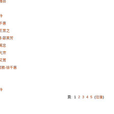
蔡維岳
玲
徐千惠
-王昱之
潮-鄭美芳
劉篤忠
閻亢宗
葉又菁
實務-徐千惠
玲
頁:
1
2
3
4
5
(
往後
)