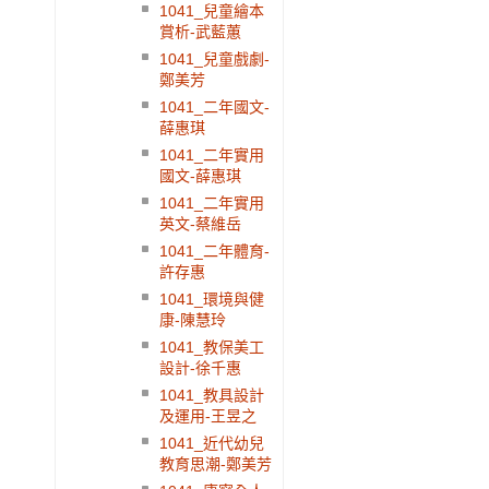
1041_兒童繪本
賞析-武藍蕙
1041_兒童戲劇-
鄭美芳
1041_二年國文-
薛惠琪
1041_二年實用
國文-薛惠琪
1041_二年實用
英文-蔡維岳
1041_二年體育-
許存惠
1041_環境與健
康-陳慧玲
1041_教保美工
設計-徐千惠
1041_教具設計
及運用-王昱之
1041_近代幼兒
教育思潮-鄭美芳