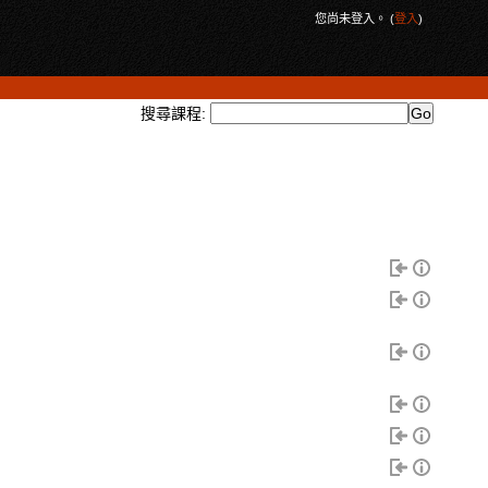
您尚未登入。 (
登入
)
搜尋課程: