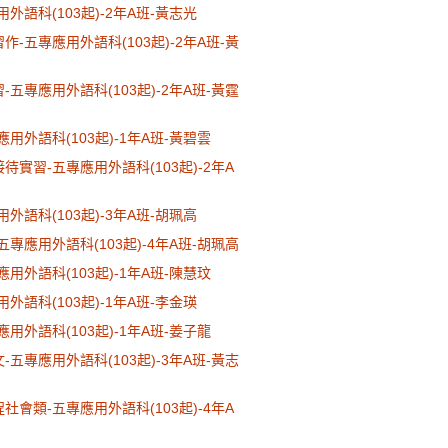
用外語科(103起)-2年A班-黃志光
作-五專應用外語科(103起)-2年A班-黃
-五專應用外語科(103起)-2年A班-黃霆
應用外語科(103起)-1年A班-黃碧雲
待實習-五專應用外語科(103起)-2年A
用外語科(103起)-3年A班-胡珮高
五專應用外語科(103起)-4年A班-胡珮高
應用外語科(103起)-1年A班-陳慧玟
用外語科(103起)-1年A班-李金瑛
應用外語科(103起)-1年A班-姜子龍
-五專應用外語科(103起)-3年A班-黃志
社會類-五專應用外語科(103起)-4年A