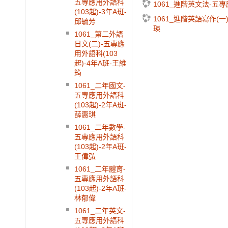
五專應用外語科
1061_進階英文法-五專
(103起)-3年A班-
1061_進階英語寫作(一
邱毓芳
瑛
1061_第二外語
日文(二)-五專應
用外語科(103
起)-4年A班-王維
筠
1061_二年國文-
五專應用外語科
(103起)-2年A班-
薛惠琪
1061_二年數學-
五專應用外語科
(103起)-2年A班-
王偉弘
1061_二年體育-
五專應用外語科
(103起)-2年A班-
林郁偉
1061_二年英文-
五專應用外語科