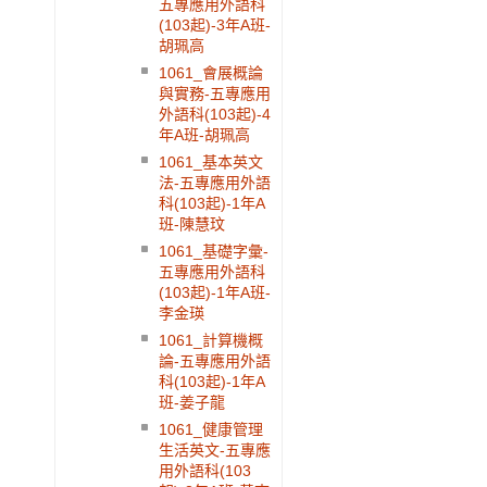
五專應用外語科
(103起)-3年A班-
胡珮高
1061_會展概論
與實務-五專應用
外語科(103起)-4
年A班-胡珮高
1061_基本英文
法-五專應用外語
科(103起)-1年A
班-陳慧玟
1061_基礎字彙-
五專應用外語科
(103起)-1年A班-
李金瑛
1061_計算機概
論-五專應用外語
科(103起)-1年A
班-姜子龍
1061_健康管理
生活英文-五專應
用外語科(103