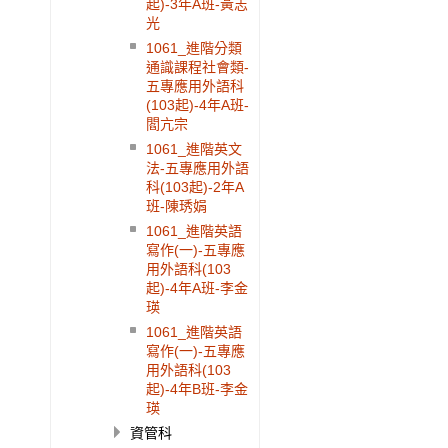
起)-3年A班-黃志
光
1061_進階分類
通識課程社會類-
五專應用外語科
(103起)-4年A班-
閻亢宗
1061_進階英文
法-五專應用外語
科(103起)-2年A
班-陳琇娟
1061_進階英語
寫作(一)-五專應
用外語科(103
起)-4年A班-李金
瑛
1061_進階英語
寫作(一)-五專應
用外語科(103
起)-4年B班-李金
瑛
資管科