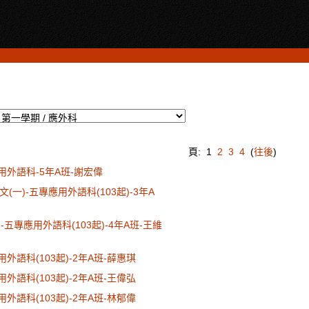
頁:
1
2
3
4
(
往後
)
應用外語科-5年A班-謝宏偉
文(一)-五專應用外語科(103起)-3年A
)-五專應用外語科(103起)-4年A班-王維
用外語科(103起)-2年A班-薛惠琪
用外語科(103起)-2年A班-王偉弘
用外語科(103起)-2年A班-林郁偉