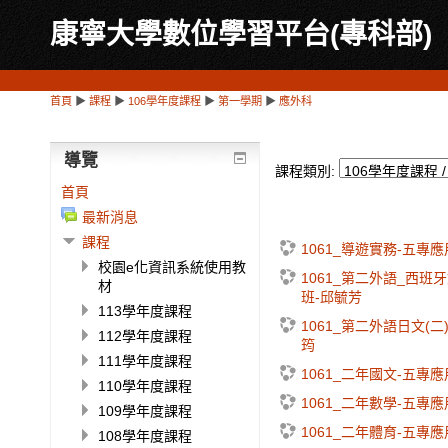
康寧大學數位學習平台(專科部)
首頁
▶
課程
▶
106學年度課程
▶
第一學期
▶
應外科
導覽
課程類別:
首頁
最新消息
課程
1061_導遊實務-五專
校園e化資訊系統使用教
1061_第二外語_西班牙
材
班-邱毓芳
113學年度課程
1061_第二外語日文(二
112學年度課程
筠
111學年度課程
1061_二年國文-五專應
110學年度課程
1061_二年數學-五專應
109學年度課程
1061_二年體育-五專應
108學年度課程